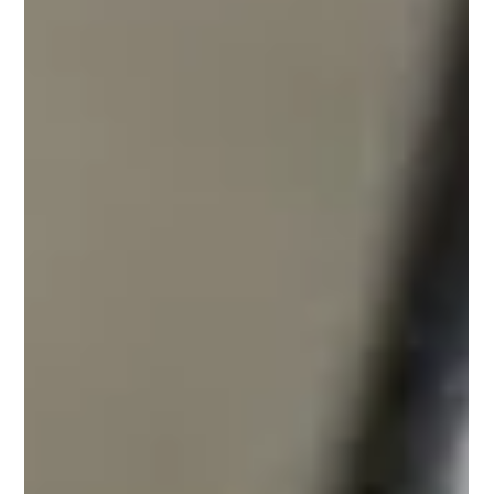
inversión no está creciendo al ritmo que el país necesita. El
dato de junio parece positivo: 454 mil 38 puestos registrados
más que un año antes. Pero el Centro de Estudios
Económicos del Sector Privado (CEESP) advierte que una
parte importante corresponde