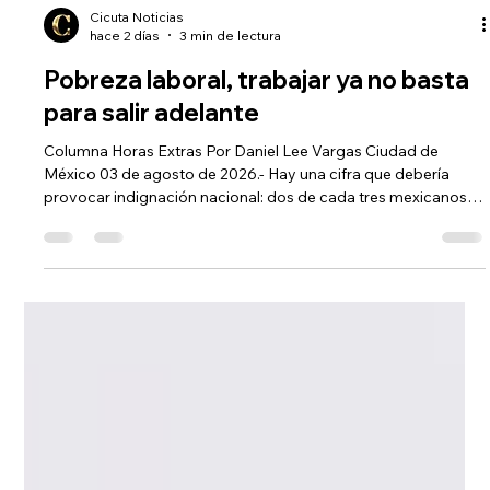
Cicuta Noticias
hace 2 días
3 min de lectura
Pobreza laboral, trabajar ya no basta
para salir adelante
Columna Horas Extras Por Daniel Lee Vargas Ciudad de
México 03 de agosto de 2026.- Hay una cifra que debería
provocar indignación nacional: dos de cada tres mexicanos
que viven en pobreza laboral permanecen atrapados en ella al
menos durante un año. No se trata de personas que no
trabajan. Todo lo contrario. Trabajan, producen, sostienen
hogares y contribuyen a la economía, pero su esfuerzo no les
alcanza para garantizar lo más elemental: alimentar a sus
familias. Ésa es la r