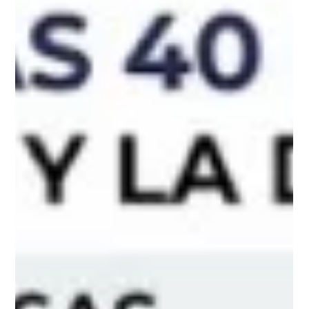
trampas
Por el Dr. Juan Raúl Gil Frías Tijuana 26 Julio 2026.- La
educación superior representa uno de los pilares más
importantes para el desarrollo de cualquier nación. Cada
profesionista que, egresa de una universidad prestigiosa
llevará sobre sus hombros la responsabilidad de tomar
decisiones que pueden transformar, o incluso poner en riesgo,
la vida de otras personas. Por ello, el proceso de admisión
debe sustentarse en un principio inquebrantable: el mérito
académico. Corea del