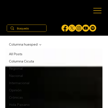
Columna huesped
All Posts
Columna Cicuta
Regional
Nacional
Internacional
Opinión
Crónicas
Hola Paisano