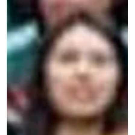
del 2026.- Reprimida su libertad desde el pasado 16, el
exgobernador de Baja California Ernesto Ruffo Appel se
convirtió en el reflejo de la justicia que imparte el actual
gobierno. ¡La justicia se aplica a quienes no portan chalequito
guinda! Para aquellos que requieren refrescar su memoria,
Ernesto Ruffo fue detenido en Ensenada el tercer jueves de
julio, acusado de contrabando de hidrocarburos y
delincuencia org