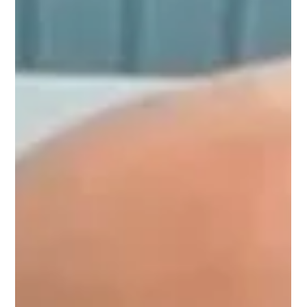
de un acuerdo que le permitirá a este capo pasar el resto de
sus días con la comodidad de la que carece su compadre
Joaquín el Chapo Guzmán. ¡Hay niveles! Y aunque algún
experto p