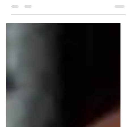
Cicuta Noticias
hace 2 días
3 min de lectura
Hoyos
Cicuta Jaime Flores Martínez Hoyos Miércoles 5 de agosto
del 2026.- Enfurecido por la reciente reunión entre el
“emecista” Dante Delgado Renauro y el petista Jaime Bonilla
Valdez, el actual diputado federal de Movimiento Ciudadano
Gustavo de Hoyos Walter lanzó toda su pus contra Bonilla a
quien calificó de “corrupto”, además de ubicarlo como “el peor
gobernador que ha tenido Baja California”. Y aunque Gustavo
de Hoyos se revolvió para desmarcarse del Partido
Movimiento Ciuda