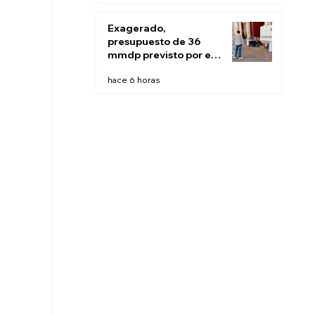
Exagerado,
presupuesto de 36
mmdp previsto por el
INE para 2027:
hace 6 horas
Sheinbaum