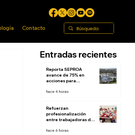
ología
Contacto
Entradas recientes
Reporta SEPROA
avance de 75% en
acciones para
saneamiento de
hace 4 horas
aguas residuales de
Tijuana
Refuerzan
profesionalización
entre trabajadoras de
Estancias Infantiles
hace 6 horas
del DIF Tijuana