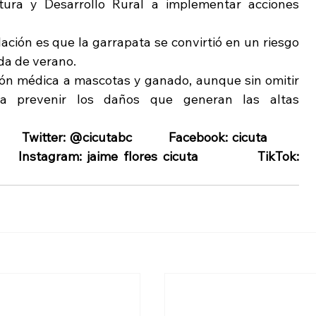
tura y Desarrollo Rural a implementar acciones 
ión es que la garrapata se convirtió en un riesgo 
a de verano.
ón médica a mascotas y ganado, aunque sin omitir 
 prevenir los daños que generan las altas 
       Twitter: @cicutabc          Facebook: cicuta          
YouTube: jaime cicuta columna          Instagram: jaime flores cicuta           TikTok: 