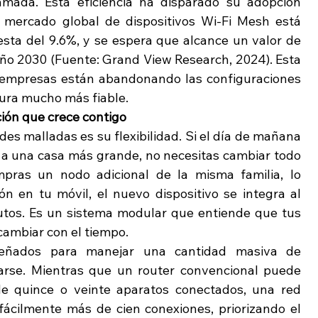
mada. Esta eficiencia ha disparado su adopción 
l mercado global de dispositivos Wi-Fi Mesh está 
ta del 9.6%, y se espera que alcance un valor de 
año 2030 (Fuente: Grand View Research, 2024). Esta 
o empresas están abandonando las configuraciones 
tura mucho más fiable.
ción que crece contigo
es malladas es su flexibilidad. Si el día de mañana 
 a una casa más grande, no necesitas cambiar todo 
ras un nodo adicional de la misma familia, lo 
n en tu móvil, el nuevo dispositivo se integra al 
nutos. Es un sistema modular que entiende que tus 
ambiar con el tiempo.
eñados para manejar una cantidad masiva de 
narse. Mientras que un router convencional puede 
 quince o veinte aparatos conectados, una red 
ácilmente más de cien conexiones, priorizando el 