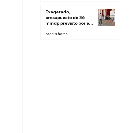
Exagerado,
presupuesto de 36
mmdp previsto por el
INE para 2027:
hace 8 horas
Sheinbaum