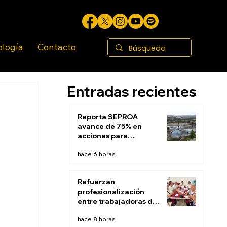
ología
Contacto
Entradas recientes
Reporta SEPROA
avance de 75% en
acciones para
saneamiento de
hace 6 horas
aguas residuales de
Tijuana
Refuerzan
profesionalización
entre trabajadoras de
Estancias Infantiles
hace 8 horas
del DIF Tijuana