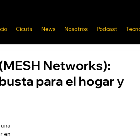
icio
Cicuta
News
Nosotros
Podcast
Tecn
 (MESH Networks):
busta para el hogar y
una 
r en 