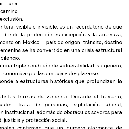
r una 
 camino 
exclusión.
tera, visible o invisible, es un recordatorio de que 
s donde la protección es excepción y la amenaza, 
mente en México —país de origen, tránsito, destino 
emenina se ha convertido en una crisis estructural 
silencio.
una triple condición de vulnerabilidad: su género, 
d económica que las empuja a desplazarse.
ponde a estructuras históricas que profundizan la 
tintas formas de violencia. Durante el trayecto, 
les, trata de personas, explotación laboral, 
ón institucional, además de obstáculos severos para 
 justicia y protección social.
ionales confirman que un número alarmante de 