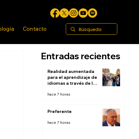
ología
Contacto
Entradas recientes
Realidad aumentada
para el aprendizaje de
idiomas a través de la
inmersión contextual:
hace 7 horas
Aprender en el mundo
real
Preferente
hace 7 horas