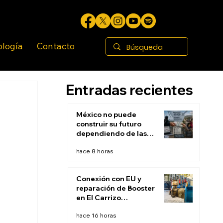
ología
Contacto
Entradas recientes
México no puede
construir su futuro
dependiendo de las
remesas
hace 8 horas
Conexión con EU y
reparación de Booster
en El Carrizo
permitirán restablecer
hace 16 horas
suministro de agua