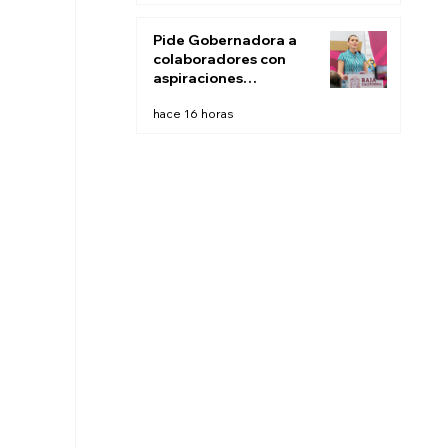
este fin de semana:
CESPT
Pide Gobernadora a
colaboradores con
aspiraciones
electorales renunciar
hace 16 horas
la próxima semana