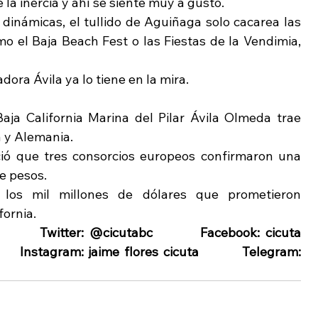
la inercia y ahí se siente muy a gusto.
inámicas, el tullido de Aguiñaga solo cacarea las 
o el Baja Beach Fest o las Fiestas de la Vendimia, 
ra Ávila ya lo tiene en la mira.
a California Marina del Pilar Ávila Olmeda trae 
a y Alemania.
ó que tres consorcios europeos confirmaron una 
de pesos.
 los mil millones de dólares que prometieron 
fornia.
  Twitter: @cicutabc         Facebook: cicuta         
   Instagram: jaime flores cicuta         Telegram: 