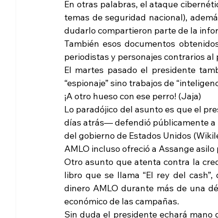
En otras palabras, el ataque ciberné
temas de seguridad nacional), además
dudarlo compartieron parte de la info
También esos documentos obtenidos d
periodistas y personajes contrarios al
El martes pasado el presidente tam
“espionaje” sino trabajos de “inteligenc
¡A otro hueso con ese perro! (Jaja)
Lo paradójico del asunto es que el p
días atrás— defendió públicamente a 
del gobierno de Estados Unidos (Wikile
AMLO incluso ofreció a Assange asilo p
Otro asunto que atenta contra la credi
libro que se llama “El rey del cash
dinero AMLO durante más de una déca
económico de las campañas.
Sin duda el presidente echará mano de