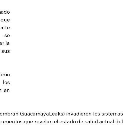
ado 
que 
nte 
 se 
r la 
sus 
omo 
los 
 en 
-nombran GuacamayaLeaks) invadieron los sistemas 
cumentos que revelan el estado de salud actual del 