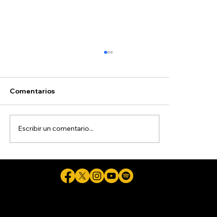
Comentarios
Escribir un comentario...
Detienen a exgobernador de Guerrero,
acusado de ocultar evidencias de
caso Ayotzinapa
Cicuta - La verdad aunque duela © 2026 - Plataforma Digital Informativa del Periodista Jaime Flores Martínez