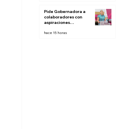
este fin de semana:
CESPT
Pide Gobernadora a
colaboradores con
aspiraciones
electorales renunciar
hace 15 horas
la próxima semana