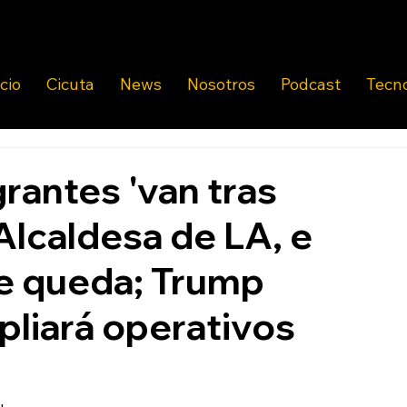
icio
Cicuta
News
Nosotros
Podcast
Tecn
rantes 'van tras
a Alcaldesa de LA, e
e queda; Trump
pliará operativos