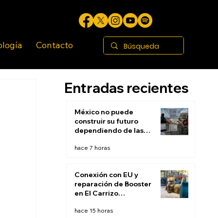
ología
Contacto
Entradas recientes
México no puede
construir su futuro
dependiendo de las
remesas
hace 7 horas
Conexión con EU y
reparación de Booster
en El Carrizo
permitirán restablecer
hace 15 horas
suministro de agua