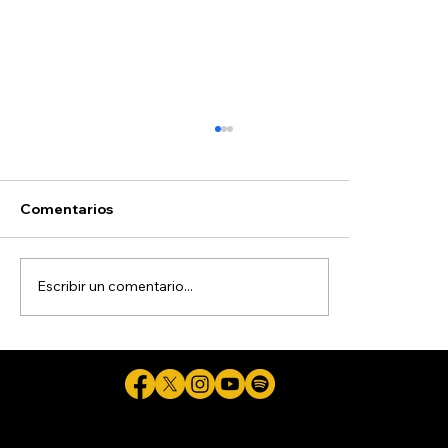
Comentarios
Escribir un comentario...
Queda en prisión preventiva Ángel
Aguirre, exgobernador de Guerrero
implicado en caso Ayotzinapa
Cicuta - La verdad aunque duela © 2026 - Plataforma Digital Informativa del Periodista Jaime Flores Martínez