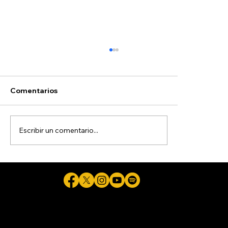
Comentarios
Escribir un comentario...
Detienen a sujeto de 21 años por
presunta agresión a su novia, de 15
años
Cicuta - La verdad aunque duela © 2026 - Plataforma Digital Informativa del Periodista Jaime Flores Martínez