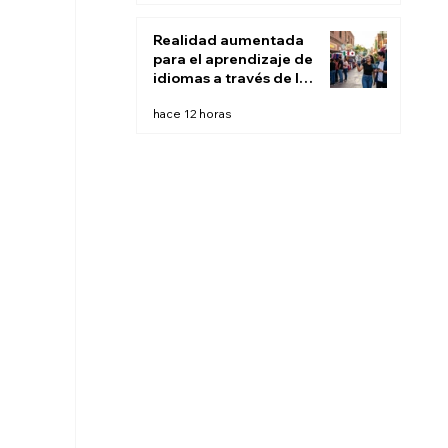
Realidad aumentada
para el aprendizaje de
idiomas a través de la
inmersión contextual:
hace 12 horas
Aprender en el mundo
real