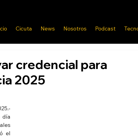
icio
Cicuta
News
Nosotros
Podcast
Tecn
var credencial para
cia 2025
5.- 
día 
ales 
 el 