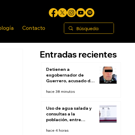
ología
Contacto
Entradas recientes
Detienen a
exgobernador de
Guerrero, acusado de
ocultar evidencias de
hace 38 minutos
caso Ayotzinapa
Uso de agua salada y
consultas a la
población, entre
recomendaciones de
hace 4 horas
expertos para