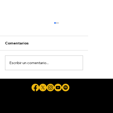
Comentarios
Escribir un comentario...
'Alito' denuncia ante EU a consejeros
del INE que le prohibieron llamar
'narcopartido' a MORENA
Cicuta - La verdad aunque duela © 2026 - Plataforma Digital Informativa del Periodista Jaime Flores Martínez