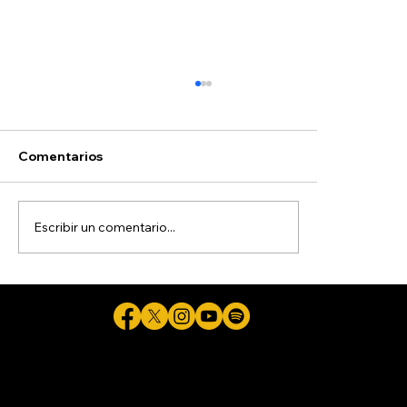
Comentarios
Escribir un comentario...
Más de 11 millones de mexicanos viven
en Estados Unidos. La verdadera
pregunta es: ¿dónde está México?
Cicuta - La verdad aunque duela © 2026 - Plataforma Digital Informativa del Periodista Jaime Flores Martínez