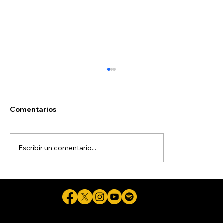
Comentarios
Escribir un comentario...
Detienen a sujeto de 21 años por
presunta agresión a su novia, de 15
años
Cicuta - La verdad aunque duela © 2026 - Plataforma Digital Informativa del Periodista Jaime Flores Martínez