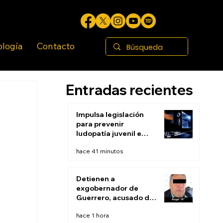
ología
Contacto
Entradas recientes
Impulsa legislación
para prevenir
ludopatía juvenil e
infantil en BC
hace 41 minutos
Detienen a
exgobernador de
Guerrero, acusado de
ocultar evidencias de
hace 1 hora
caso Ayotzinapa