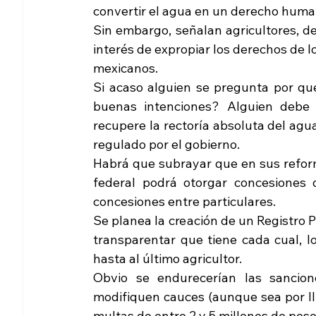
convertir el agua en un derecho huma
Sin embargo, señalan agricultores, de
interés de expropiar los derechos de l
mexicanos.
Si acaso alguien se pregunta por qué
buenas intenciones? Alguien debe 
recupere la rectoría absoluta del agua
regulado por el gobierno.
Habrá que subrayar que en sus reform
federal podrá otorgar concesiones 
concesiones entre particulares. 
Se planea la creación de un Registro
transparentar que tiene cada cual, lo
hasta al último agricultor. 
Obvio se endurecerían las sancione
modifiquen cauces (aunque sea por llu
multas de entre 2 y 5 millones de peso