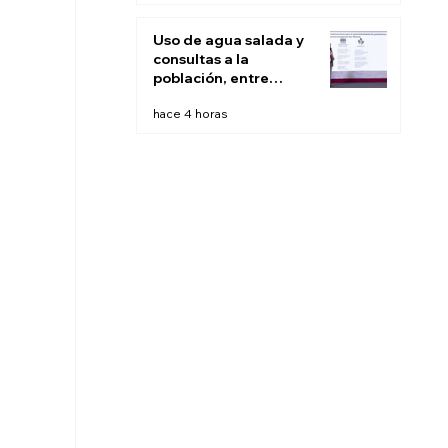
Uso de agua salada y
consultas a la
población, entre
recomendaciones de
hace 4 horas
expertos para
'fracking' en México