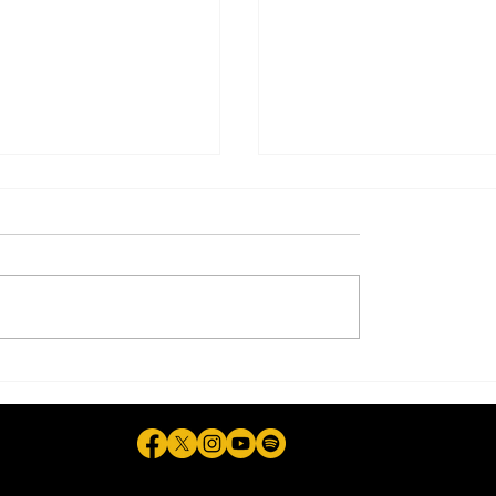
vo halla restos
Impulsa legislación p
s en relleno
prevenir ludopatía juv
io; pide suspender
infantil en BC
ades para continuar
eda