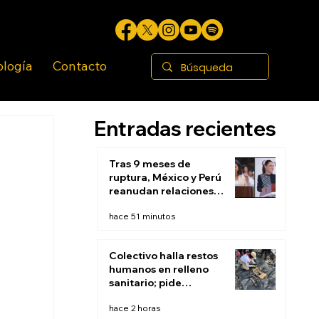
ología
Contacto
Entradas recientes
Tras 9 meses de
ruptura, México y Perú
reanudan relaciones
diplomáticas
hace 51 minutos
Colectivo halla restos
humanos en relleno
sanitario; pide
suspender actividades
hace 2 horas
para continuar