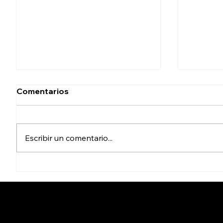
Comentarios
Escribir un comentario...
Tras 9 meses de ruptura,
Colecti
México y Perú reanudan
humano
relaciones diplomáticas
sanitar
activid
búsqu