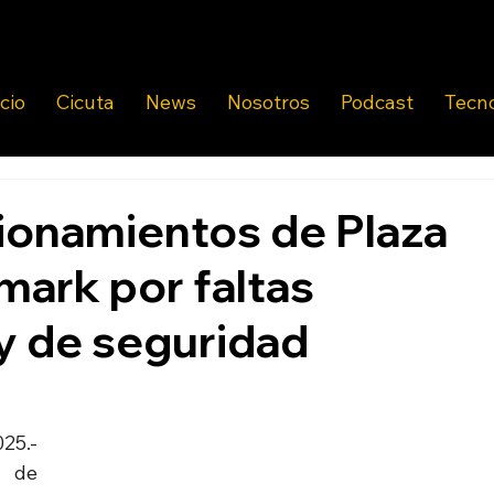
icio
Cicuta
News
Nosotros
Podcast
Tecn
ionamientos de Plaza
ark por faltas
 y de seguridad
5.- 
 de 