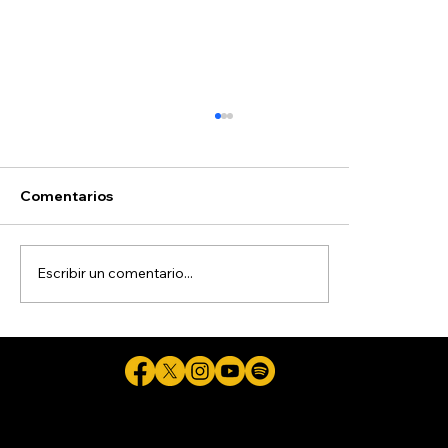
Comentarios
Escribir un comentario...
Detienen a sujeto de 21 años por
presunta agresión a su novia, de 15
años
Cicuta - La verdad aunque duela © 2026 - Plataforma Digital Informativa del Periodista Jaime Flores Martínez