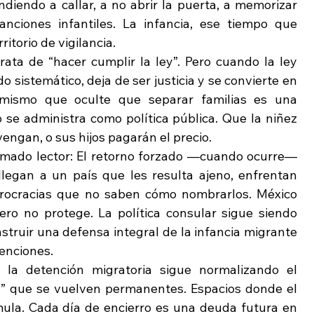
diendo a callar, a no abrir la puerta, a memorizar 
iones infantiles. La infancia, ese tiempo que 
ritorio de vigilancia.
trata de “hacer cumplir la ley”. Pero cuando la ley 
 sistemático, deja de ser justicia y se convierte en 
femismo que oculte que separar familias es una 
 se administra como política pública. Que la niñez 
ngan, o sus hijos pagarán el precio.
imado lector: El retorno forzado —cuando ocurre— 
legan a un país que les resulta ajeno, enfrentan 
burocracias que no saben cómo nombrarlos. México 
ero no protege. La política consular sigue siendo 
truir una defensa integral de la infancia migrante 
enciones.
 la detención migratoria sigue normalizando el 
es” que se vuelven permanentes. Espacios donde el 
ula. Cada día de encierro es una deuda futura en 