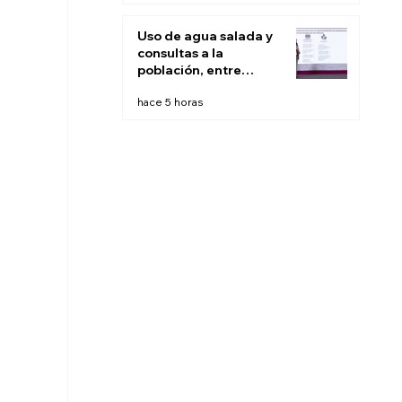
Uso de agua salada y
consultas a la
población, entre
recomendaciones de
hace 5 horas
expertos para
'fracking' en México