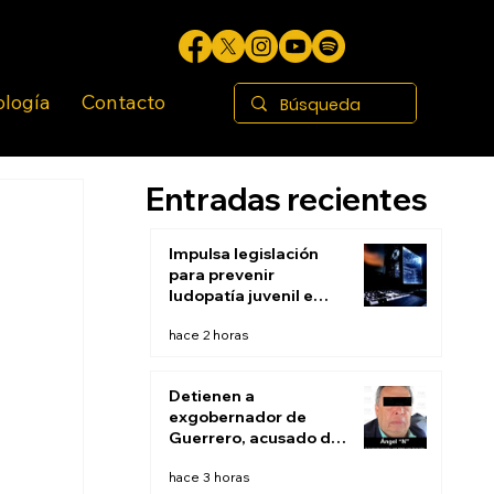
ología
Contacto
Entradas recientes
Impulsa legislación
para prevenir
ludopatía juvenil e
infantil en BC
hace 2 horas
Detienen a
exgobernador de
Guerrero, acusado de
ocultar evidencias de
hace 3 horas
caso Ayotzinapa