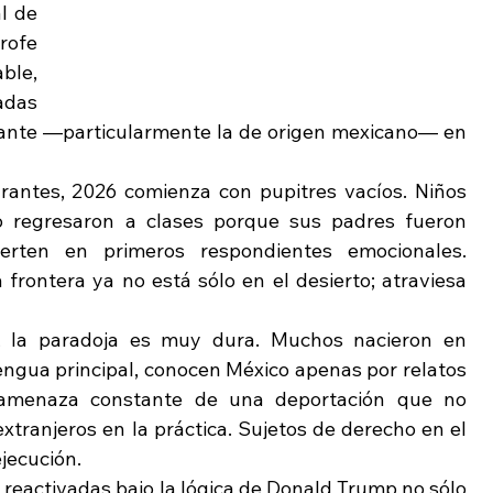
l de 
rofe 
le, 
adas 
rante —particularmente la de origen mexicano— en 
antes, 2026 comienza con pupitres vacíos. Niños 
 regresaron a clases porque sus padres fueron 
erten en primeros respondientes emocionales. 
frontera ya no está sólo en el desierto; atraviesa 
, la paradoja es muy dura. Muchos nacieron en 
ngua principal, conocen México apenas por relatos 
a amenaza constante de una deportación que no 
xtranjeros en la práctica. Sujetos de derecho en el 
ejecución.
 reactivadas bajo la lógica de Donald Trump no sólo 