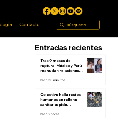
ología
Contacto
Entradas recientes
Tras 9 meses de
ruptura, México y Perú
reanudan relaciones
diplomáticas
hace 50 minutos
Colectivo halla restos
humanos en relleno
sanitario; pide
suspender actividades
hace 2 horas
para continuar