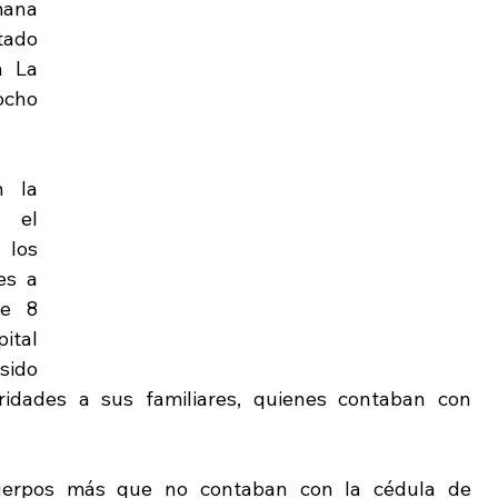
ana 
ado 
 La 
cho 
 la 
 el 
los 
s a 
e 8 
tal 
ido 
idades a sus familiares, quienes contaban con 
cuerpos más que no contaban con la cédula de 