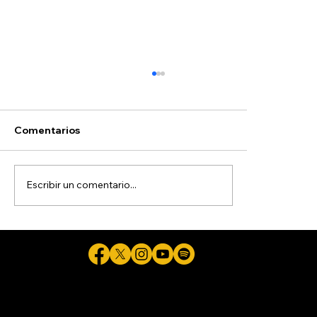
Comentarios
Escribir un comentario...
Pide Gobernadora a colaboradores
con aspiraciones electorales
renunciar la próxima semana
Cicuta - La verdad aunque duela © 2026 - Plataforma Digital Informativa del Periodista Jaime Flores Martínez