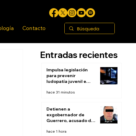
ología
Contacto
Entradas recientes
Impulsa legislación
para prevenir
ludopatía juvenil e
infantil en BC
hace 31 minutos
Detienen a
exgobernador de
Guerrero, acusado de
ocultar evidencias de
hace 1 hora
caso Ayotzinapa