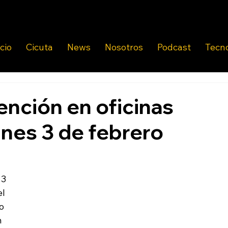
icio
Cicuta
News
Nosotros
Podcast
Tecn
nción en oficinas
unes 3 de febrero
 3 
l 
o 
 