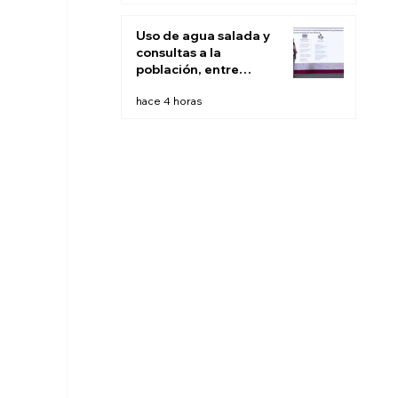
Uso de agua salada y
consultas a la
población, entre
recomendaciones de
hace 4 horas
expertos para
'fracking' en México