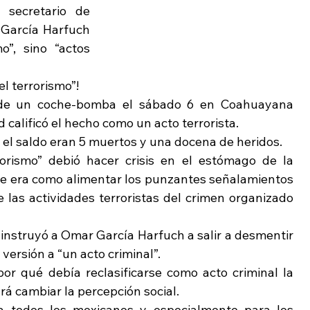
secretario de 
García Harfuch 
”, sino “actos 
el terrorismo”!
 de un coche-bomba el sábado 6 en Coahuayana 
 calificó el hecho como un acto terrorista.
el saldo eran 5 muertos y una docena de heridos.
rorismo” debió hacer crisis en el estómago de la 
e era como alimentar los punzantes señalamientos 
las actividades terroristas del crimen organizado 
nstruyó a Omar García Harfuch a salir a desmentir 
versión a “un acto criminal”.
 qué debía reclasificarse como acto criminal la 
á cambiar la percepción social.
a todos los mexicanos y especialmente para los 