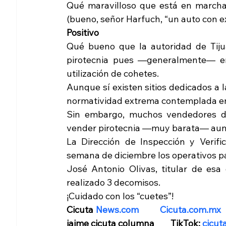
Qué maravilloso que está en marcha 
(bueno, señor Harfuch, “un auto con 
Positivo
Qué bueno que la autoridad de Tijuan
pirotecnia pues —generalmente— en 
utilización de cohetes.
Aunque sí existen sitios dedicados a l
normatividad extrema contemplada en 
Sin embargo, muchos vendedores de
vender pirotecnia —muy barata— aunqu
La Dirección de Inspección y Verifi
semana de diciembre los operativos par
José Antonio Olivas, titular de esa 
realizado 3 decomisos.
¡Cuidado con los “cuetes”!
Cicuta 
News.com
Cicuta.com.mx
 
jaime cicuta columna        TikTok: 
cicut