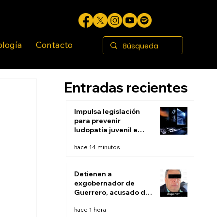
ología
Contacto
Entradas recientes
Impulsa legislación
para prevenir
ludopatía juvenil e
infantil en BC
hace 14 minutos
Detienen a
exgobernador de
Guerrero, acusado de
ocultar evidencias de
hace 1 hora
caso Ayotzinapa