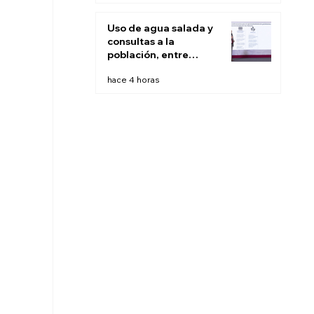
Uso de agua salada y
consultas a la
población, entre
recomendaciones de
hace 4 horas
expertos para
'fracking' en México