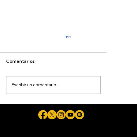
Comentarios
Escribir un comentario...
Detienen a exgobernador de Guerrero,
acusado de ocultar evidencias de
caso Ayotzinapa
Cicuta - La verdad aunque duela © 2026 - Plataforma Digital Informativa del Periodista Jaime Flores Martínez