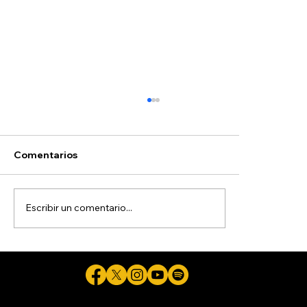
Comentarios
Escribir un comentario...
Detienen a exgobernador de Guerrero,
acusado de ocultar evidencias de
caso Ayotzinapa
Cicuta - La verdad aunque duela © 2026 - Plataforma Digital Informativa del Periodista Jaime Flores Martínez