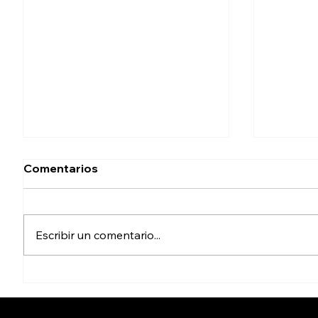
Comentarios
Escribir un comentario...
Inhabilita Sindicatura a 5
Report
exfuncionarios del XXIV
de 75%
Ayuntamiento
saneam