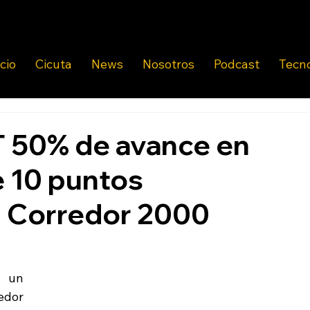
icio
Cicuta
News
Nosotros
Podcast
Tecn
T 50% de avance en
e 10 puntos
l Corredor 2000
 un 
dor 