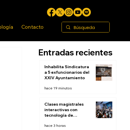
ología
Contacto
Entradas recientes
Inhabilita Sindicatura
a 5 exfuncionarios del
XXIV Ayuntamiento
hace 19 minutos
Clases magistrales
interactivas con
tecnología de
respuesta de
hace 3 horas
audiencia: El fin de la