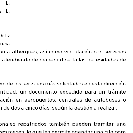
 la 
 la 
tiz 
cia 
ón a albergues, así como vinculación con servicios 
, atendiendo de manera directa las necesidades de 
o de los servicios más solicitados en esta dirección 
entidad, un documento expedido para un trámite 
ación en aeropuertos, centrales de autobuses o 
 de dos a cinco días, según la gestión a realizar.
nales repatriados también pueden tramitar una 
es meses, lo que les permite agendar una cita para 