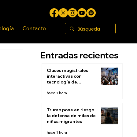
ología
Contacto
Entradas recientes
Clases magistrales
interactivas con
tecnología de
respuesta de
hace 1 hora
audiencia: El fin de la
escucha pasiva
Trump pone en riesgo
la defensa de miles de
niños migrantes
hace 1 hora