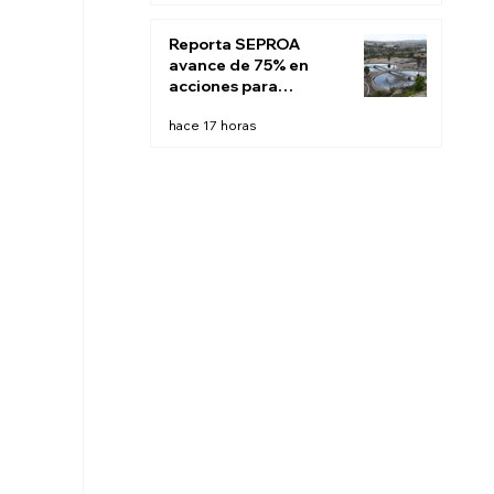
Reporta SEPROA
avance de 75% en
acciones para
saneamiento de
hace 17 horas
aguas residuales de
Tijuana