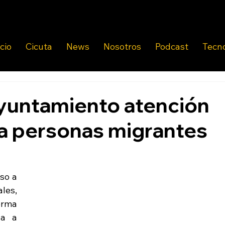
icio
Cicuta
News
Nosotros
Podcast
Tecn
yuntamiento atención
 a personas migrantes
so a 
les, 
rma 
a a 