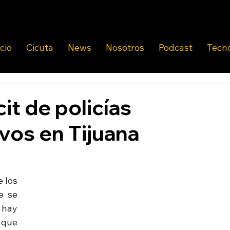
icio
Cicuta
News
Nosotros
Podcast
Tecn
t de policías
vos en Tijuana
 los 
 se 
hay 
 que 