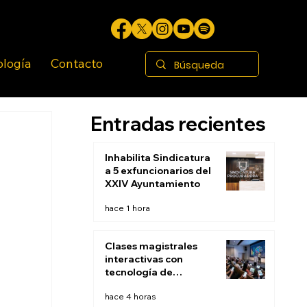
ología
Contacto
Entradas recientes
Inhabilita Sindicatura
a 5 exfuncionarios del
XXIV Ayuntamiento
hace 1 hora
Clases magistrales
interactivas con
tecnología de
respuesta de
hace 4 horas
audiencia: El fin de la