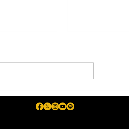
n a sujeto de 21
Labores de mejorami
or presunta
vial en 3ra Etapa del 
n a su novia, de 15
beneficiarán a 12 mil
tijuanenses: Municipi
ela © 2026 - Plataforma Digital Informativa del Periodista Jaime F