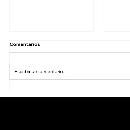
Comentarios
Escribir un comentario...
Captura FGR a apoderada
Detiene
legal de Ingemar; suman 9
años p
aprehensiones
agresió
relacionadas con el caso
años
Cicuta - La verdad aunque du