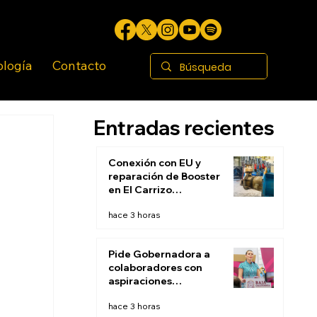
ología
Contacto
Entradas recientes
Conexión con EU y
reparación de Booster
en El Carrizo
permitirán restablecer
hace 3 horas
suministro de agua
este fin de semana:
CESPT
Pide Gobernadora a
colaboradores con
aspiraciones
electorales renunciar
hace 3 horas
la próxima semana