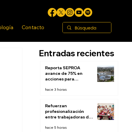
ología
Contacto
Entradas recientes
Reporta SEPROA
avance de 75% en
acciones para
saneamiento de
hace 3 horas
aguas residuales de
Tijuana
Refuerzan
profesionalización
entre trabajadoras de
Estancias Infantiles
hace 5 horas
del DIF Tijuana