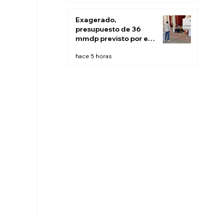
Exagerado,
presupuesto de 36
mmdp previsto por el
INE para 2027:
hace 5 horas
Sheinbaum