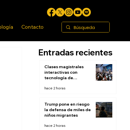
ología
Contacto
Entradas recientes
Clases magistrales
interactivas con
tecnología de
respuesta de
hace 2 horas
audiencia: El fin de la
escucha pasiva
Trump pone en riesgo
la defensa de miles de
niños migrantes
hace 2 horas