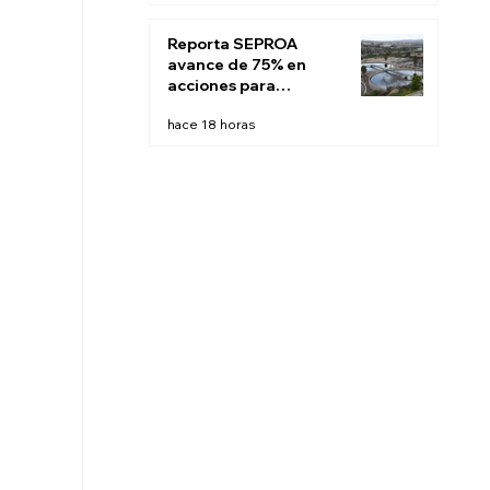
Reporta SEPROA
avance de 75% en
acciones para
saneamiento de
hace 18 horas
aguas residuales de
Tijuana