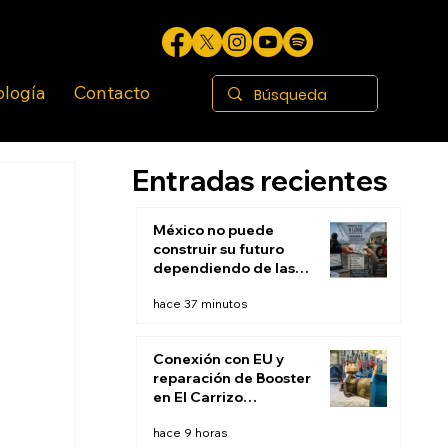
ología
Contacto
Entradas recientes
México no puede
construir su futuro
dependiendo de las
remesas
hace 37 minutos
Conexión con EU y
reparación de Booster
en El Carrizo
permitirán restablecer
hace 9 horas
suministro de agua