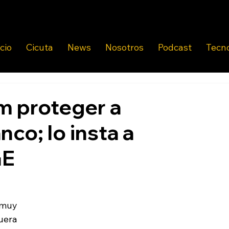
icio
Cicuta
News
Nosotros
Podcast
Tecn
m proteger a
co; lo insta a
GE
 muy 
era 