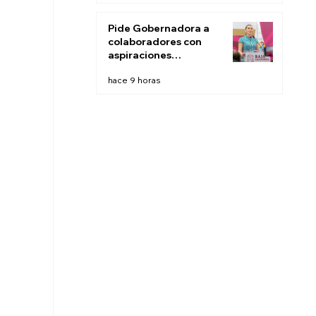
este fin de semana:
CESPT
Pide Gobernadora a
colaboradores con
aspiraciones
electorales renunciar
hace 9 horas
la próxima semana