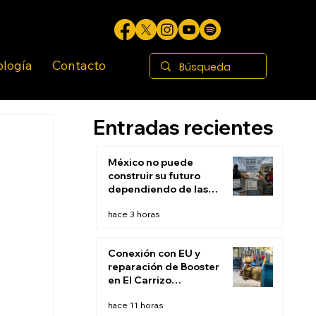
ología
Contacto
Entradas recientes
México no puede
construir su futuro
dependiendo de las
remesas
hace 3 horas
Conexión con EU y
reparación de Booster
en El Carrizo
permitirán restablecer
hace 11 horas
suministro de agua