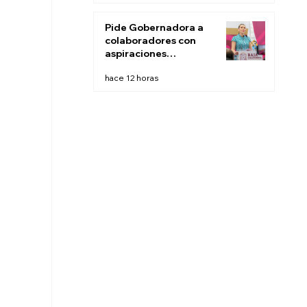
este fin de semana:
CESPT
Pide Gobernadora a
colaboradores con
aspiraciones
electorales renunciar
hace 12 horas
la próxima semana