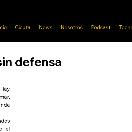
icio
Cicuta
News
Nosotros
Podcast
Tecn
sin defensa
Hay 
ar, 
enda 
dos 
, el 