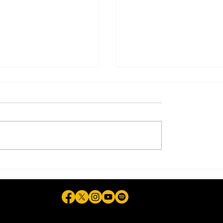
d de los migrantes,
Más de 11 millones de
uda que la
mexicanos viven en
dad ha tenido que
Estados Unidos. La
verdadera pregunta e
¿dónde está México?
ela © 2026 - Plataforma Digital Informativa del Periodista Jaime F