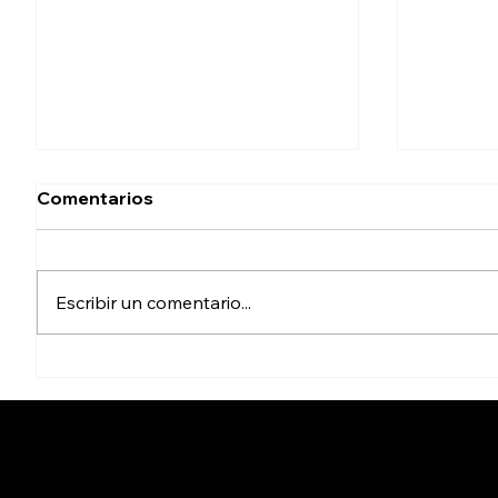
Comentarios
Escribir un comentario...
Trump pone en riesgo la
La salu
defensa de miles de niños
una de
migrantes
comuni
asumir
Cicuta - La verdad aunque du