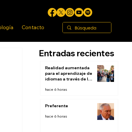
ología
Contacto
Entradas recientes
Realidad aumentada
para el aprendizaje de
idiomas a través de la
inmersión contextual:
hace 6 horas
Aprender en el mundo
real
Preferente
hace 6 horas