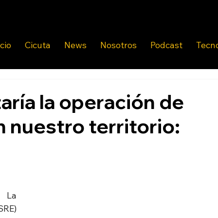
icio
Cicuta
News
Nosotros
Podcast
Tecn
aría la operación de
 nuestro territorio:
 La 
SRE) 