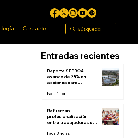
ología
Contacto
Entradas recientes
Reporta SEPROA
avance de 75% en
acciones para
saneamiento de
hace 1 hora
aguas residuales de
Tijuana
Refuerzan
profesionalización
entre trabajadoras de
Estancias Infantiles
hace 3 horas
del DIF Tijuana