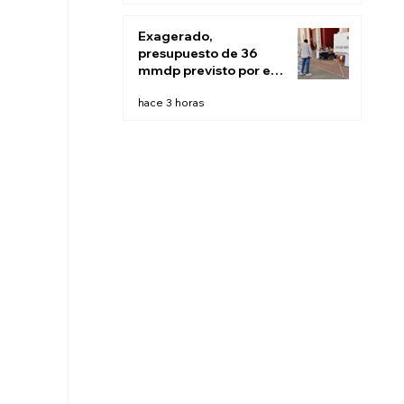
Exagerado,
presupuesto de 36
mmdp previsto por el
INE para 2027:
hace 3 horas
Sheinbaum