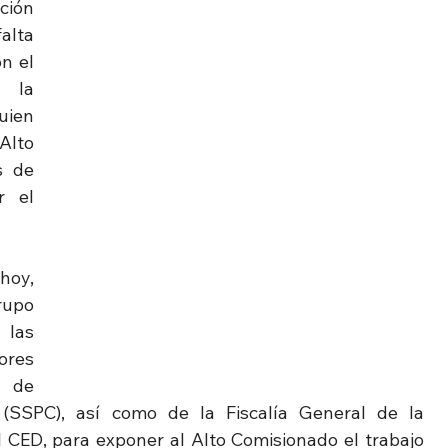
ción 
lta 
 el 
 la 
ien 
lto 
 de 
 el 
oy, 
upo 
las 
res 
 de 
(SSPC), así como de la Fiscalía General de la 
l CED, para exponer al Alto Comisionado el trabajo 