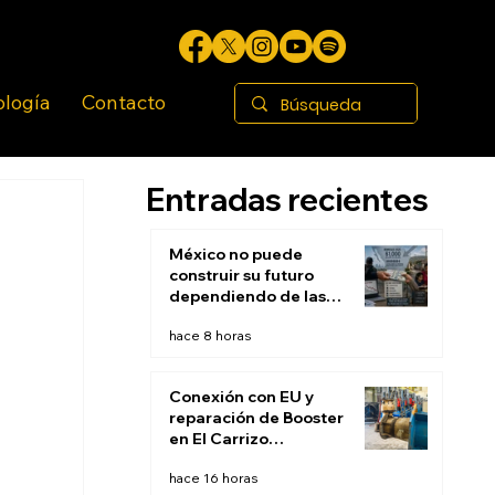
ología
Contacto
Entradas recientes
México no puede
construir su futuro
dependiendo de las
remesas
hace 8 horas
Conexión con EU y
reparación de Booster
en El Carrizo
permitirán restablecer
hace 16 horas
suministro de agua