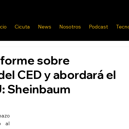
icio
Cicuta
News
Nosotros
Podcast
Tecn
nforme sobre
del CED y abordará el
U: Sheinbaum
hazo 
 al 