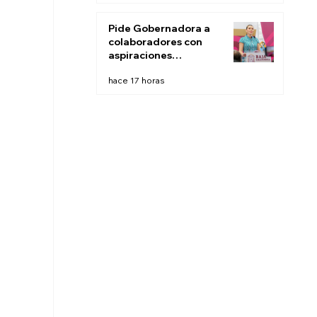
este fin de semana:
CESPT
Pide Gobernadora a
colaboradores con
aspiraciones
electorales renunciar
hace 17 horas
la próxima semana