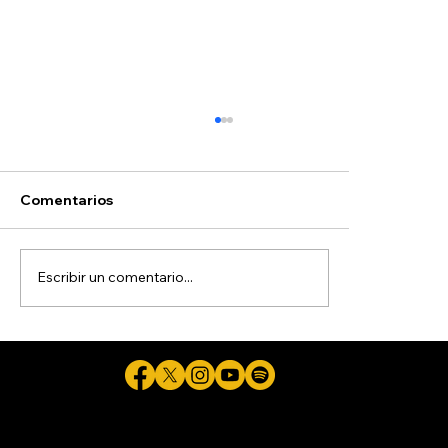
Comentarios
Escribir un comentario...
Queda en prisión preventiva Ángel
Aguirre, exgobernador de Guerrero
implicado en caso Ayotzinapa
Cicuta - La verdad aunque duela © 2026 - Plataforma Digital Informativa del Periodista Jaime Flores Martínez