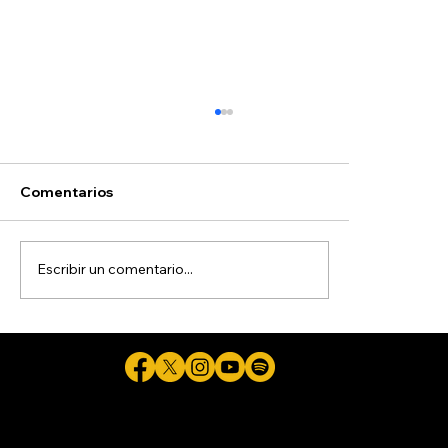
Comentarios
Escribir un comentario...
Pide Gobernadora a colaboradores
con aspiraciones electorales
renunciar la próxima semana
Cicuta - La verdad aunque duela © 2026 - Plataforma Digital Informativa del Periodista Jaime Flores Martínez