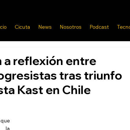
icio
Cicuta
News
Nosotros
Podcast
Tecn
a reflexión entre
gresistas tras triunfo
sta Kast en Chile
nque 
 la 