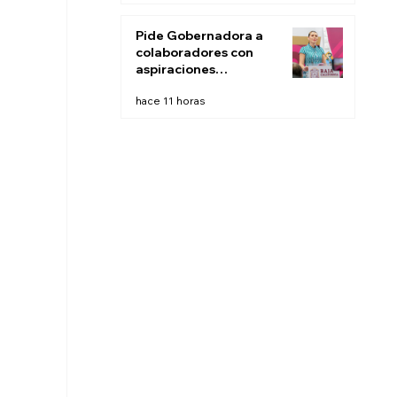
este fin de semana:
CESPT
Pide Gobernadora a
colaboradores con
aspiraciones
electorales renunciar
hace 11 horas
la próxima semana