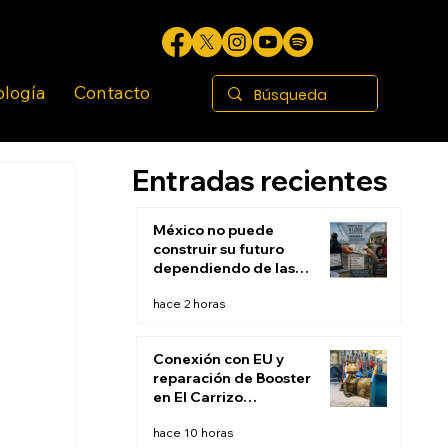
ología
Contacto
Entradas recientes
México no puede
construir su futuro
dependiendo de las
remesas
hace 2 horas
Conexión con EU y
reparación de Booster
en El Carrizo
permitirán restablecer
hace 10 horas
suministro de agua