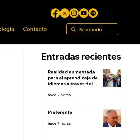
ología
Contacto
Entradas recientes
Realidad aumentada
para el aprendizaje de
idiomas a través de la
inmersión contextual:
hace 7 horas
Aprender en el mundo
real
Preferente
hace 7 horas