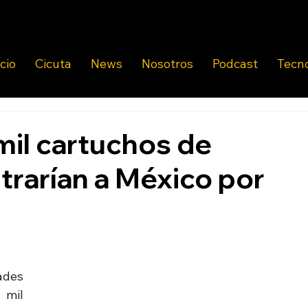
icio
Cicuta
News
Nosotros
Podcast
Tecn
mil cartuchos de
trarían a México por
ades 
mil 