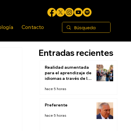
ología
Contacto
Entradas recientes
Realidad aumentada
para el aprendizaje de
idiomas a través de la
inmersión contextual:
hace 5 horas
Aprender en el mundo
real
Preferente
hace 5 horas