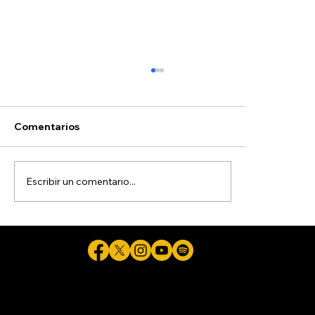
Comentarios
Escribir un comentario...
Refuerzan profesionalización entre
trabajadoras de Estancias Infantiles
del DIF Tijuana
Cicuta - La verdad aunque duela © 2026 - Plataforma Digital Informativa del Periodista Jaime Flores Martínez