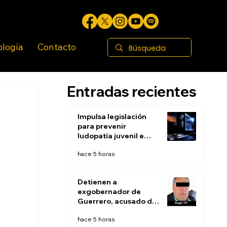
ología
Contacto
Entradas recientes
Impulsa legislación
para prevenir
ludopatía juvenil e
infantil en BC
hace 5 horas
Detienen a
exgobernador de
Guerrero, acusado de
ocultar evidencias de
hace 5 horas
caso Ayotzinapa