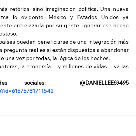
 retórica, sino imaginación política. Una nueva 
ozca lo evidente: México y Estados Unidos ya 
te entrelazada por su gente. Ignorar ese hecho 
ostoso.
países pueden beneficiarse de una integración más 
 La pregunta real es si están dispuestos a abandonar 
e una vez por todas, la lógica de los hechos.
ronteras, la economía —y millones de vidas— ya las 
Sígueme en mis redes sociales:  @DANIELLEE69495 
hp?id=61575781711542