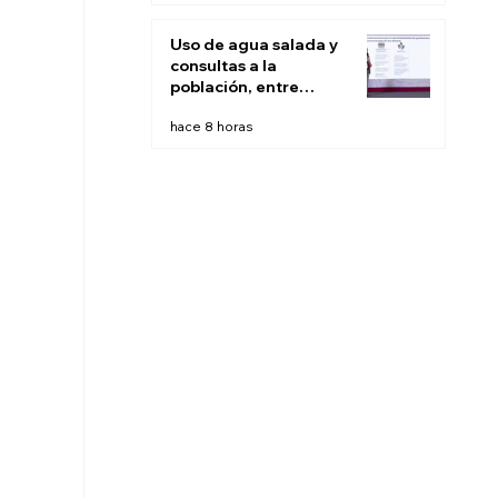
Uso de agua salada y
consultas a la
población, entre
recomendaciones de
hace 8 horas
expertos para
'fracking' en México