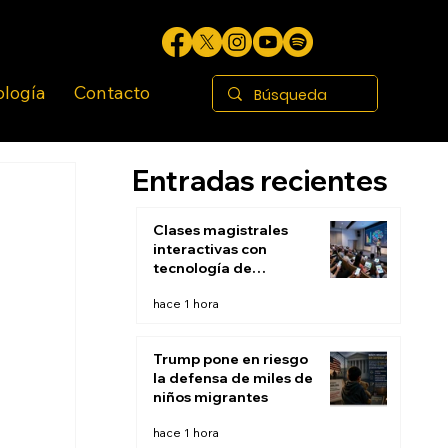
ología
Contacto
Entradas recientes
Clases magistrales
interactivas con
tecnología de
respuesta de
hace 1 hora
audiencia: El fin de la
escucha pasiva
Trump pone en riesgo
la defensa de miles de
niños migrantes
hace 1 hora