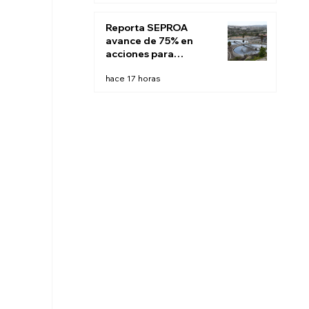
Reporta SEPROA
avance de 75% en
acciones para
saneamiento de
hace 17 horas
aguas residuales de
Tijuana