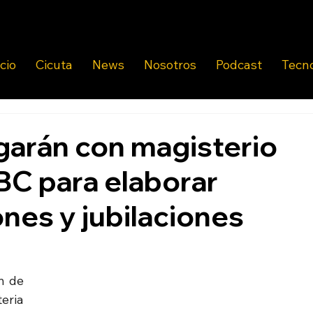
icio
Cicuta
News
Nosotros
Podcast
Tecn
garán con magisterio
BC para elaborar
nes y jubilaciones
n de 
eria 