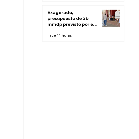
Exagerado,
presupuesto de 36
mmdp previsto por el
INE para 2027:
hace 11 horas
Sheinbaum