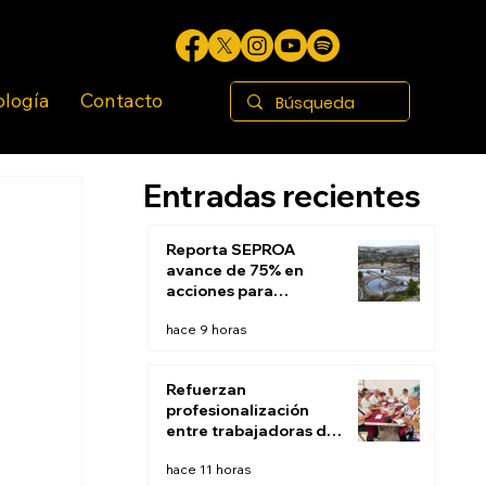
ología
Contacto
Entradas recientes
Reporta SEPROA
avance de 75% en
acciones para
saneamiento de
hace 9 horas
aguas residuales de
Tijuana
Refuerzan
profesionalización
entre trabajadoras de
Estancias Infantiles
hace 11 horas
del DIF Tijuana