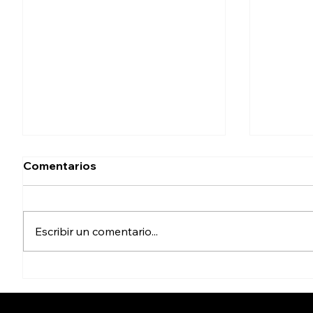
Comentarios
Escribir un comentario...
Reporta SEPROA avance
Refuer
de 75% en acciones para
profesi
saneamiento de aguas
trabaja