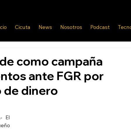
icio
Cicuta
News
Nosotros
Podcast
Tecn
lde como campaña
ntos ante FGR por
 de dinero
 El 
eño 