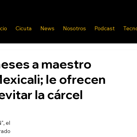
icio
Cicuta
News
Nosotros
Podcast
Tecn
meses a maestro
exicali; le ofrecen
vitar la cárcel
, el 
ado 