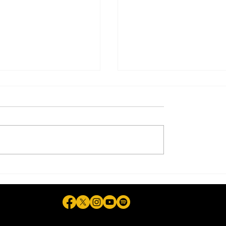
n a sujeto de 21
Labores de mejorami
or presunta
vial en 3ra Etapa del 
n a su novia, de 15
beneficiarán a 12 mil
tijuanenses: Municipi