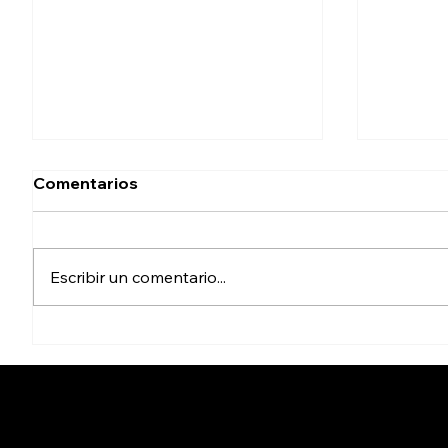
Comentarios
Escribir un comentario...
Captura FGR a apoderada
Detiene
legal de Ingemar; suman 9
años p
aprehensiones
agresió
relacionadas con el caso
años