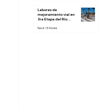
Labores de
mejoramiento vial en
3ra Etapa del Río
beneficiarán a 12 mil
hace 13 horas
tijuanenses: Municipio