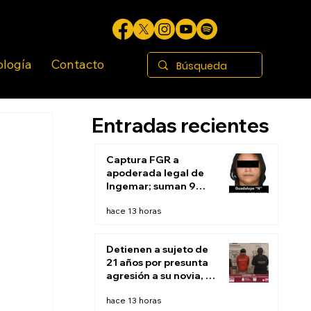
ología
Contacto
Entradas recientes
Captura FGR a
apoderada legal de
Ingemar; suman 9
aprehensiones
hace 13 horas
relacionadas con el
caso
Detienen a sujeto de
21 años por presunta
agresión a su novia, de
15 años
hace 13 horas