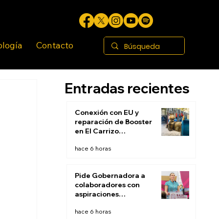
ología
Contacto
Entradas recientes
Conexión con EU y
reparación de Booster
en El Carrizo
permitirán restablecer
hace 6 horas
suministro de agua
este fin de semana:
CESPT
Pide Gobernadora a
colaboradores con
aspiraciones
electorales renunciar
hace 6 horas
la próxima semana