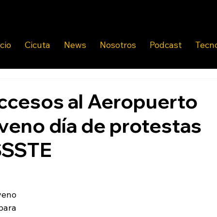
icio
Cicuta
News
Nosotros
Podcast
Tecn
ccesos al Aeropuerto
oveno día de protestas
ISSSTE
veno 
para 