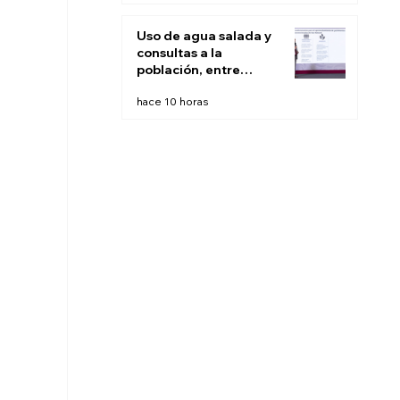
Uso de agua salada y
consultas a la
población, entre
recomendaciones de
hace 10 horas
expertos para
'fracking' en México