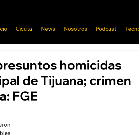
icio
Cicuta
News
Nosotros
Podcast
Tecn
presuntos homicidas
ipal de Tijuana; crimen
a: FGE
ron 
les 