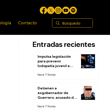
ología
Contacto
Entradas recientes
Impulsa legislación
para prevenir
ludopatía juvenil e
infantil en BC
hace 7 horas
Detienen a
exgobernador de
Guerrero, acusado de
ocultar evidencias de
hace 7 horas
caso Ayotzinapa